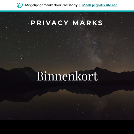
Mogelijk gemaakt door
GoDaddy
|
Maak je gratis site aan
PRIVACY MARKS
Binnenkort